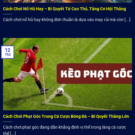
Cẩm nang cá cược 88vn
cung cấp cho người chơi những
Cách Chơi Nổ Hũ Hay – Bí Quyết Từ Cao Thủ, Tăng Cơ Hội Thắng
kiến thức cơ bản và chiến lược hữu ích để tham gia trải
nghiệm hiệu quả. Với những hướng dẫn chi tiết và lưu ý
Cách chơi nổ hũ hay không đơn thuần là dựa vào may rủi mà còn [...]
quan trọng, bạn sẽ có những trải nghiệm cá cược thú vị, an
toàn và có cơ hội thắng lớn khi tham gia nền tảng này. Hãy
luôn chơi có trách nhiệm tại
88vn
.
12
Th5
Cách Chơi Phạt Góc Trong Cá Cược Bóng Đá – Bí Quyết Thắng Lớn
Cách chơi phạt góc đang dần khẳng định vị thế trong làng cá cược
thể [...]