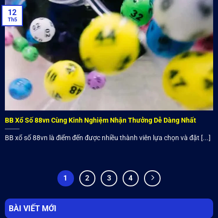
12
Th5
BB Xổ Số 88vn Cùng Kinh Nghiệm Nhận Thưởng Dễ Dàng Nhất
BB xổ số 88vn là điểm đến được nhiều thành viên lựa chọn và đặt [...]
1
2
3
4
BÀI VIẾT MỚI