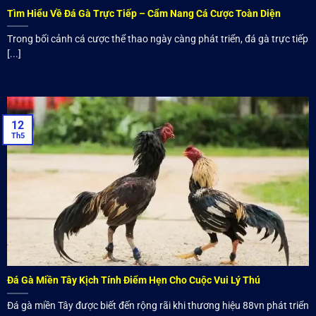
thức tham gia, từ đó giúp bạn tối ưu hóa chiến lược của
Tìm Hiểu Về Đá Gà Trực Tiếp – Cẩm Nang Cá Cược Toàn Diện
mình.
Trong bối cảnh cá cược thể thao ngày càng phát triển, đá gà trực tiếp
[...]
Nạp và rút tiền an toàn
Một trong những yếu tố quan trọng khi giải trí là việc nạp
và rút tiền. Cẩm nang cung cấp hướng dẫn chi tiết về các
phương thức thanh toán và cách sử dụng chúng một cách
12
hiệu quả. Điều này đảm bảo rằng người chơi có thể giao
Th5
dịch nhanh chóng và an toàn.
Những chiến lược hiệu quả tại cẩm nang cá cược 88vn
Khi tham gia giải trí tại nền tảng, việc áp dụng chiến lược
đúng đắn là điều cần thiết để gia tăng cơ hội thắng khủng.
Cẩm nang chia sẻ các chiến lược tham gia được các
chuyên gia khuyên dùng, giúp bạn hiểu rõ hơn về cách
phân tích kèo, đánh giá cơ hội và đưa ra quyết định chính
Đá Gà Miền Tây Kịch Tính Điểm Hẹn Cho Cuộc Vui Lý Thú
xác.
Đá gà miền Tây được biết đến rộng rãi khi thương hiệu 88vn phát triển
Những chiến lược hiệu quả tại cẩm nang cá cược 88vn