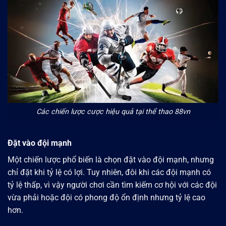
Các chiến lược cược hiệu quả tại thể thao 88vn
Đặt vào đội mạnh
Một chiến lược phổ biến là chọn đặt vào đội mạnh, nhưng
chỉ đặt khi tỷ lệ có lợi. Tuy nhiên, đôi khi các đội mạnh có
tỷ lệ thấp, vì vậy người chơi cần tìm kiếm cơ hội với các đội
vừa phải hoặc đội có phong độ ổn định nhưng tỷ lệ cao
hơn.