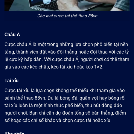
Các loại cược tại thể thao 88vn
Châu Á
Cược châu Á là một trong những lựa chọn phổ biến tại nền
tảng, thành viên đặt vào đội thắng hoặc đội thua với các tỷ
lệ cực kỳ hấp dẫn. Với cược châu Á, người chơi có thể tham
gia vào các kèo chấp, kèo tài xỉu hoặc kèo 1×2.
Tài xỉu
Cược tài xỉu là lựa chọn không thể thiếu khi tham gia vào
sảnh thể thao 88vn. Dù là bóng đá, quần vợt hay bóng rổ,
tài xỉu luôn là một hình thức phổ biến, thu hút đông đảo
người chơi. Bạn chỉ cần dự đoán tổng số bàn thắng, điểm
số hoặc các chỉ số khác và chọn cược tài hoặc xỉu.