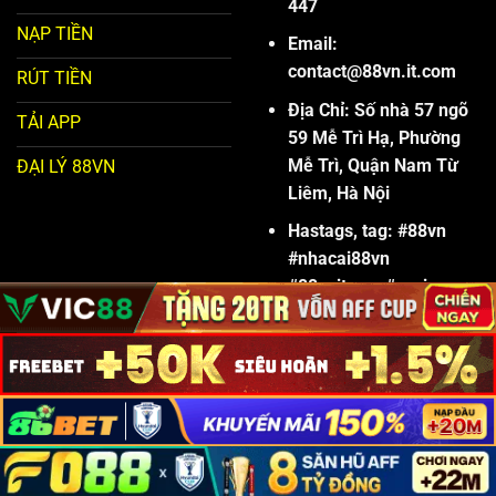
447
NẠP TIỀN
Email:
contact@88vn.it.com
RÚT TIỀN
Địa Chỉ:
Số nhà 57 ngõ
TẢI APP
59 Mễ Trì Hạ, Phường
Mễ Trì, Quận Nam Từ
ĐẠI LÝ 88VN
Liêm, Hà Nội
Hastags, tag:
#88vn
#nhacai88vn
#88vnitcom #casino
#nohu #thethao #banca
#xoso
Copyright 2026 ©
88VN.IT.COM