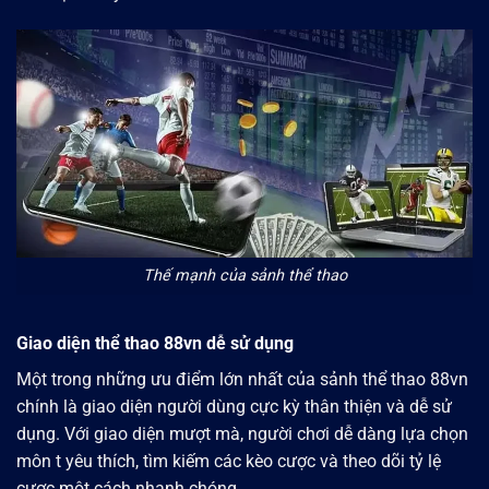
Thế mạnh của sảnh thể thao
Giao diện thể thao 88vn dễ sử dụng
Một trong những ưu điểm lớn nhất của sảnh thể thao 88vn
chính là giao diện người dùng cực kỳ thân thiện và dễ sử
dụng. Với giao diện mượt mà, người chơi dễ dàng lựa chọn
môn t yêu thích, tìm kiếm các kèo cược và theo dõi tỷ lệ
cược một cách nhanh chóng.