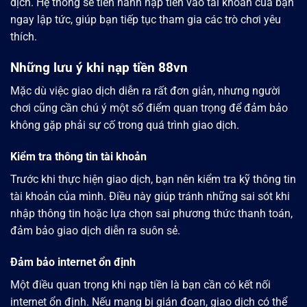
dịch. Hệ thống sẽ tiến hành nạp tiền vào tài khoản của bạn
ngay lập tức, giúp bạn tiếp tục tham gia các trò chơi yêu
thích.
Những lưu ý khi nạp tiền 88vn
Mặc dù việc giao dịch diễn ra rất đơn giản, nhưng người
chơi cũng cần chú ý một số điểm quan trọng để đảm bảo
không gặp phải sự cố trong quá trình giao dịch.
Kiểm tra thông tin tài khoản
Trước khi thực hiện giao dịch, bạn nên kiểm tra kỹ thông tin
tài khoản của mình. Điều này giúp tránh những sai sót khi
nhập thông tin hoặc lựa chọn sai phương thức thanh toán,
đảm bảo giao dịch diễn ra suôn sẻ.
Đảm bảo internet ổn định
Một điều quan trọng khi nạp tiền là bạn cần có kết nối
internet ổn định. Nếu mạng bị gián đoạn, giao dịch có thể