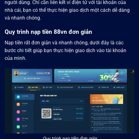
người dùng. Chỉ cần liên kết ví điện tử với tài khoản của
nhà cái, bạn có thể thực hiện giao dịch một cách dễ dàng
và nhanh chóng.
Quy trình nạp tiền 88vn đơn giản
Nạp tiền rất đơn giản và nhanh chóng, dưới đây là các
bước chi tiết giúp bạn thực hiện giao dịch vào tài khoản
của mình.
Quy trình nạp tiền đơn giản