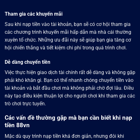
Tham gia các khuyến mãi
Sau khi nạp tiền vào tài khoản, bạn sẽ có cơ hội tham gia
các chương trình khuyến mãi hấp dẫn mà nhà cái thường
xuyên tổ chức. Những ưu đãi này sẽ giúp bạn gia tăng cơ
hội chiến thắng và tiết kiệm chi phí trong quá trình chơi.
Dễ dàng chuyển tiền
Việc thực hiện giao dịch tài chính rất dễ dàng và không gặp
phải khó khăn gì. Bạn có thể nhanh chóng chuyển tiền vào
tài khoản và bắt đầu chơi mà không phải chờ đợi lâu. Điều
này tạo điều kiện thuận lợi cho người chơi khi tham gia các
trò chơi trực tuyến.
Các vấn đề thường gặp mà bạn cần biết khi nạp
tiền 88vn
Mặc dù quy trình nạp tiền khá đơn giản, nhưng đôi khi