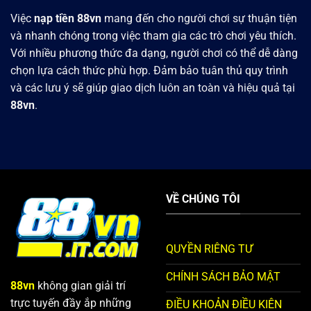
Việc
nạp tiền 88vn
mang đến cho người chơi sự thuận tiện
và nhanh chóng trong việc tham gia các trò chơi yêu thích.
Với nhiều phương thức đa dạng, người chơi có thể dễ dàng
chọn lựa cách thức phù hợp. Đảm bảo tuân thủ quy trình
và các lưu ý sẽ giúp giao dịch luôn an toàn và hiệu quả tại
88vn
.
VỀ CHÚNG TÔI
QUYỀN RIÊNG TƯ
CHÍNH SÁCH BẢO MẬT
88vn
không gian giải trí
trực tuyến đầy ắp những
ĐIỀU KHOẢN ĐIỀU KIÊN