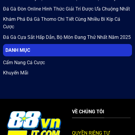
Đá Gà Đòn Online Hình Thức Giải Trí Được Ưa Chuộng Nhất
Khám Phá Đá Gà Thomo Chi Tiết Cùng Nhiều Bí Kíp Cá
Cược
Đá Gà Cựa Sắt Hấp Dẫn, Bộ Môn Đang Thử Nhất Năm 2025
DANH MỤC
Cẩm Nang Cá Cược
Khuyến Mãi
VỀ CHÚNG TÔI
QUYỀN RIÊNG TƯ