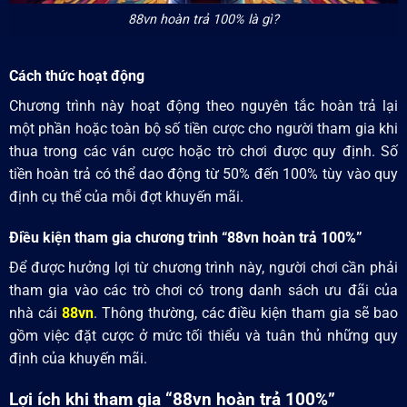
88vn hoàn trả 100% là gì?
Cách thức hoạt động
Chương trình này hoạt động theo nguyên tắc hoàn trả lại
một phần hoặc toàn bộ số tiền cược cho người tham gia khi
thua trong các ván cược hoặc trò chơi được quy định. Số
tiền hoàn trả có thể dao động từ 50% đến 100% tùy vào quy
định cụ thể của mỗi đợt khuyến mãi.
Điều kiện tham gia chương trình “88vn hoàn trả 100%”
Để được hưởng lợi từ chương trình này, người chơi cần phải
tham gia vào các trò chơi có trong danh sách ưu đãi của
nhà cái
88vn
. Thông thường, các điều kiện tham gia sẽ bao
gồm việc đặt cược ở mức tối thiểu và tuân thủ những quy
định của khuyến mãi.
Lợi ích khi tham gia “88vn hoàn trả 100%”