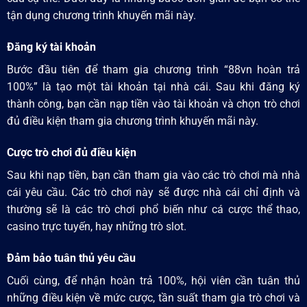
tận dụng chương trình khuyến mãi này.
Đăng ký tài khoản
Bước đầu tiên để tham gia chương trình “88vn hoàn trả
100%” là tạo một tài khoản tại nhà cái. Sau khi đăng ký
thành công, bạn cần nạp tiền vào tài khoản và chọn trò chơi
đủ điều kiện tham gia chương trình khuyến mãi này.
Cược trò chơi đủ điều kiện
Sau khi nạp tiền, bạn cần tham gia vào các trò chơi mà nhà
cái yêu cầu. Các trò chơi này sẽ được nhà cái chỉ định và
thường sẽ là các trò chơi phổ biến như cá cược thể thao,
casino trực tuyến, hay những trò slot.
Đảm bảo tuân thủ yêu cầu
Cuối cùng, để nhận hoàn trả 100%, hội viên cần tuân thủ
những điều kiện về mức cược, tần suất tham gia trò chơi và