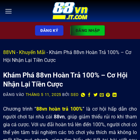
ĐĂNG KÝ
ĐĂNG NHẬP
88VN
-
Khuyến Mãi
-
Khám Phá 88vn Hoàn Trả 100% – Cơ
Hội Nhận Lại Tiền Cược
Khám Phá 88vn Hoàn Trả 100% – Cơ Hội
Nhận Lại Tiền Cược
ĐĂNG VÀO
THÁNG 5 11, 2025
BỞI
SEO
Chương trình “
88vn hoàn trả 100%
” là cơ hội hấp dẫn cho
người chơi tại nhà cái
88vn
, giúp giảm thiểu rủi ro khi tham
gia cá cược. Với ưu đãi hoàn trả lên đến 100%, người chơi có
thể yên tâm trải nghiệm các trò chơi yêu thích mà không lo