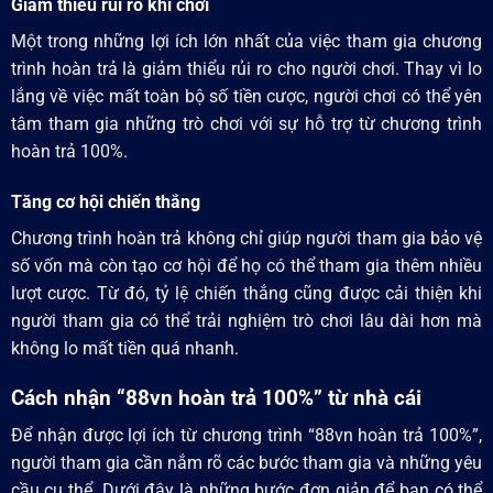
Giảm thiểu rủi ro khi chơi
Một trong những lợi ích lớn nhất của việc tham gia chương
trình hoàn trả là giảm thiểu rủi ro cho người chơi. Thay vì lo
lắng về việc mất toàn bộ số tiền cược, người chơi có thể yên
tâm tham gia những trò chơi với sự hỗ trợ từ chương trình
hoàn trả 100%.
Tăng cơ hội chiến thắng
Chương trình hoàn trả không chỉ giúp người tham gia bảo vệ
số vốn mà còn tạo cơ hội để họ có thể tham gia thêm nhiều
lượt cược. Từ đó, tỷ lệ chiến thắng cũng được cải thiện khi
người tham gia có thể trải nghiệm trò chơi lâu dài hơn mà
không lo mất tiền quá nhanh.
Cách nhận “88vn hoàn trả 100%” từ nhà cái
Để nhận được lợi ích từ chương trình “88vn hoàn trả 100%”,
người tham gia cần nắm rõ các bước tham gia và những yêu
cầu cụ thể. Dưới đây là những bước đơn giản để bạn có thể