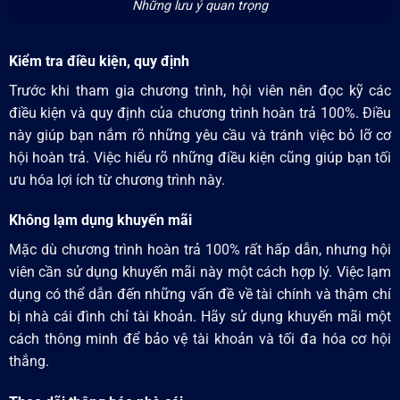
Những lưu ý quan trọng
Kiểm tra điều kiện, quy định
Trước khi tham gia chương trình, hội viên nên đọc kỹ các
điều kiện và quy định của chương trình hoàn trả 100%. Điều
này giúp bạn nắm rõ những yêu cầu và tránh việc bỏ lỡ cơ
hội hoàn trả. Việc hiểu rõ những điều kiện cũng giúp bạn tối
ưu hóa lợi ích từ chương trình này.
Không lạm dụng khuyến mãi
Mặc dù chương trình hoàn trả 100% rất hấp dẫn, nhưng hội
viên cần sử dụng khuyến mãi này một cách hợp lý. Việc lạm
dụng có thể dẫn đến những vấn đề về tài chính và thậm chí
bị nhà cái đình chỉ tài khoản. Hãy sử dụng khuyến mãi một
cách thông minh để bảo vệ tài khoản và tối đa hóa cơ hội
thắng.