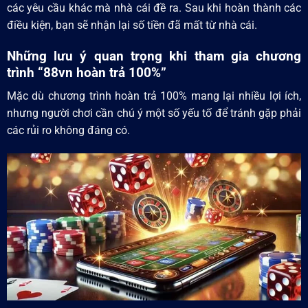
các yêu cầu khác mà nhà cái đề ra. Sau khi hoàn thành các
điều kiện, bạn sẽ nhận lại số tiền đã mất từ nhà cái.
Những lưu ý quan trọng khi tham gia chương
trình “88vn hoàn trả 100%”
Mặc dù chương trình hoàn trả 100% mang lại nhiều lợi ích,
nhưng người chơi cần chú ý một số yếu tố để tránh gặp phải
các rủi ro không đáng có.