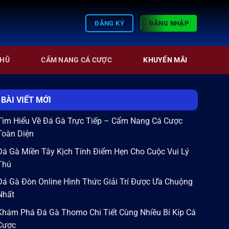
ĐĂNG KÝ
ĐĂNG NHẬP
 HŨ
CẨM NANG CÁ CƯỢC
KHUYẾN MÃI
BÀI VIẾT MỚI
Tìm Hiểu Về Đá Gà Trực Tiếp – Cẩm Nang Cá Cược
Toàn Diện
Đá Gà Miền Tây Kịch Tính Điểm Hẹn Cho Cuộc Vui Lý
Thú
Đá Gà Đòn Online Hình Thức Giải Trí Được Ưa Chuộng
Nhất
Khám Phá Đá Gà Thomo Chi Tiết Cùng Nhiều Bí Kíp Cá
Cược