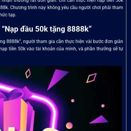
 nhận thưởng rất đơn giản. Chỉ cần thực hiện nạp tiền 50k
88k. Chương trình này không yêu cầu người chơi phải tham
hức tạp.
h “Nạp đầu 50k tặng 8888k”
ng 8888k”, người tham gia cần thực hiện vài bước đơn giản
 nạp tiền 50k vào tài khoản của mình, và phần thưởng sẽ tự