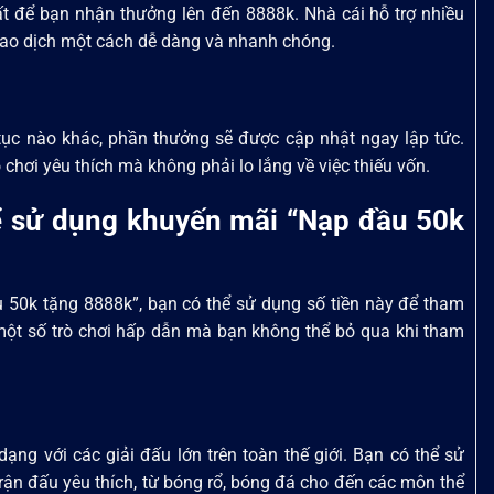
hất để bạn nhận thưởng lên đến 8888k. Nhà cái hỗ trợ nhiều
iao dịch một cách dễ dàng và nhanh chóng.
 tục nào khác, phần thưởng sẽ được cập nhật ngay lập tức.
 chơi yêu thích mà không phải lo lắng về việc thiếu vốn.
để sử dụng khuyến mãi “Nạp đầu 50k
 50k tặng 8888k”, bạn có thể sử dụng số tiền này để tham
à một số trò chơi hấp dẫn mà bạn không thể bỏ qua khi tham
ng với các giải đấu lớn trên toàn thế giới. Bạn có thể sử
rận đấu yêu thích, từ bóng rổ, bóng đá cho đến các môn thể