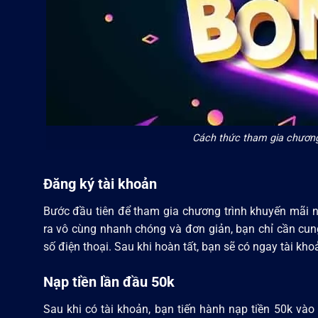
Cách thức tham gia chương
Đăng ký tài khoản
Bước đầu tiên để tham gia chương trình khuyến mãi nà
ra vô cùng nhanh chóng và đơn giản, bạn chỉ cần cung
số điện thoại. Sau khi hoàn tất, bạn sẽ có ngay tài kh
Nạp tiền lần đầu 50k
Sau khi có tài khoản, bạn tiến hành nạp tiền 50k và