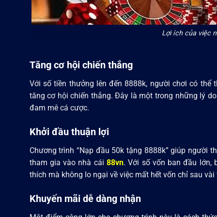
Lợi ích của việc
Tăng cơ hội chiến thắng
Với số tiền thưởng lên đến 8888k, người chơi có thể 
tăng cơ hội chiến thắng. Đây là một trong những lý d
đam mê cá cược.
Khởi đầu thuận lợi
Chương trình “Nạp đầu 50k tặng 8888k” giúp người tha
tham gia vào nhà cái
88vn
. Với số vốn ban đầu lớn,
thích mà không lo ngại về việc mất hết vốn chỉ sau vài
Khuyến mãi dễ dàng nhận