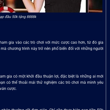
 nạp đầu 50k tặng 8888k
tham gia vào các trò chơi với mức cược cao hơn, từ đó gia
o mà chương trình này trở nên phổ biến đối với những người
m gia có một khởi đầu thuận lợi, đặc biệt là những ai mới
 bạn có thể thoải mái thử nghiệm các trò chơi mà mình yêu
 ván cược.